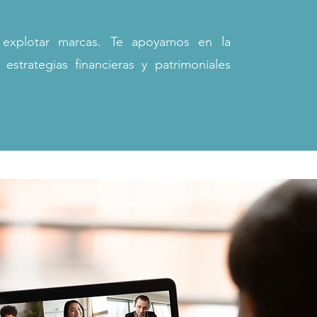
a explotar marcas. Te apoyamos en la
 estrategias financieras y patrimoniales