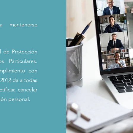
ra mantenerse
l de Protección
 Particulares.
mplimiento con
l 2012 da a todas
tificar, cancelar
ción personal.